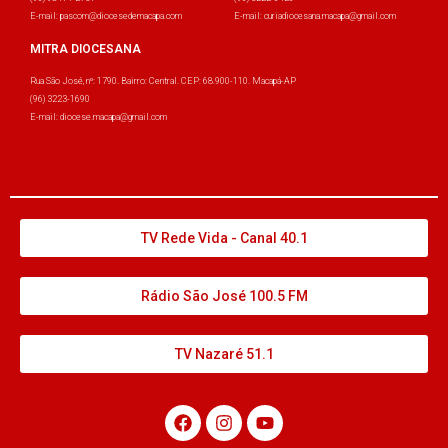
E-mail: pascom@diocesedemacapa.com
E-mail: curiadiocesana.macapa@gmail.com
MITRA DIOCESANA
Rua São José, nº: 1790. Bairro: Central. CEP: 68.900-110. Macapá-AP
(96) 3223-1690
E-mail: diocese.macapa@gmail.com
TV Rede Vida - Canal 40.1
Rádio São José 100.5 FM
TV Nazaré 51.1