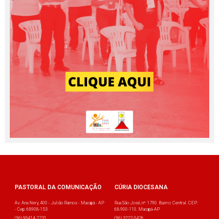
PASTORAL DA COMUNICAÇÃO
CÚRIA DIOCESANA
Av. Ana Nery, 400 - Julião Ramos - Macapá - AP
Rua São José, nº: 1790. Bairro: Central. CEP:
- Cep: 68908-153
68.900-110. Macapá-AP
(96) 98414-2731
(96) 3222-0426