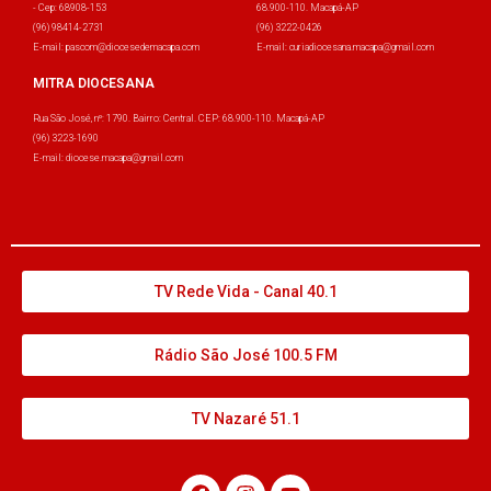
- Cep: 68908-153
68.900-110. Macapá-AP
(96) 98414-2731
(96) 3222-0426
E-mail: pascom@diocesedemacapa.com
E-mail: curiadiocesana.macapa@gmail.com
MITRA DIOCESANA
Rua São José, nº: 1790. Bairro: Central. CEP: 68.900-110. Macapá-AP
(96) 3223-1690
E-mail: diocese.macapa@gmail.com
TV Rede Vida - Canal 40.1
Rádio São José 100.5 FM
TV Nazaré 51.1