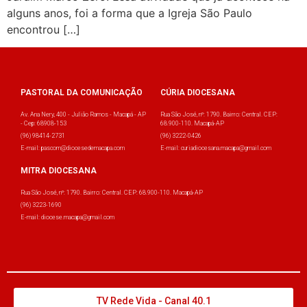
alguns anos, foi a forma que a Igreja São Paulo
encontrou […]
PASTORAL DA COMUNICAÇÃO
CÚRIA DIOCESANA
Av. Ana Nery, 400 - Julião Ramos - Macapá - AP
Rua São José, nº: 1790. Bairro: Central. CEP:
- Cep: 68908-153
68.900-110. Macapá-AP
(96) 98414-2731
(96) 3222-0426
E-mail: pascom@diocesedemacapa.com
E-mail: curiadiocesana.macapa@gmail.com
MITRA DIOCESANA
Rua São José, nº: 1790. Bairro: Central. CEP: 68.900-110. Macapá-AP
(96) 3223-1690
E-mail: diocese.macapa@gmail.com
TV Rede Vida - Canal 40.1