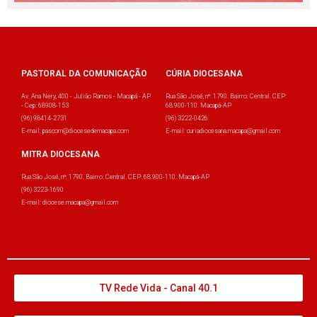
PASTORAL DA COMUNICAÇÃO
CÚRIA DIOCESANA
Av. Ana Nery, 400 - Julião Ramos - Macapá - AP
Rua São José, nº: 1790. Bairro: Central. CEP:
- Cep: 68908-153
68.900-110. Macapá-AP
(96) 98414-2731
(96) 3222-0426
E-mail: pascom@diocesedemacapa.com
E-mail: curiadiocesana.macapa@gmail.com
MITRA DIOCESANA
Rua São José, nº: 1790. Bairro: Central. CEP: 68.900-110. Macapá-AP
(96) 3223-1690
E-mail: diocese.macapa@gmail.com
TV Rede Vida - Canal 40.1