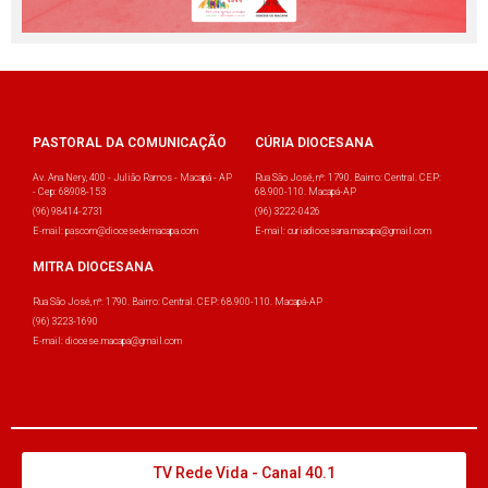
PASTORAL DA COMUNICAÇÃO
CÚRIA DIOCESANA
Av. Ana Nery, 400 - Julião Ramos - Macapá - AP
Rua São José, nº: 1790. Bairro: Central. CEP:
- Cep: 68908-153
68.900-110. Macapá-AP
(96) 98414-2731
(96) 3222-0426
E-mail: pascom@diocesedemacapa.com
E-mail: curiadiocesana.macapa@gmail.com
MITRA DIOCESANA
Rua São José, nº: 1790. Bairro: Central. CEP: 68.900-110. Macapá-AP
(96) 3223-1690
E-mail: diocese.macapa@gmail.com
TV Rede Vida - Canal 40.1