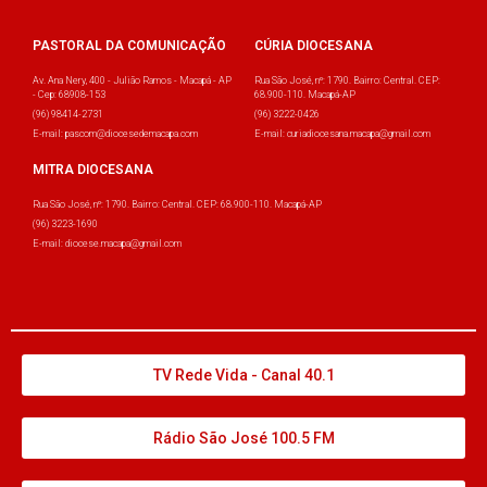
PASTORAL DA COMUNICAÇÃO
CÚRIA DIOCESANA
Av. Ana Nery, 400 - Julião Ramos - Macapá - AP
Rua São José, nº: 1790. Bairro: Central. CEP:
- Cep: 68908-153
68.900-110. Macapá-AP
(96) 98414-2731
(96) 3222-0426
E-mail: pascom@diocesedemacapa.com
E-mail: curiadiocesana.macapa@gmail.com
MITRA DIOCESANA
Rua São José, nº: 1790. Bairro: Central. CEP: 68.900-110. Macapá-AP
(96) 3223-1690
E-mail: diocese.macapa@gmail.com
TV Rede Vida - Canal 40.1
Rádio São José 100.5 FM