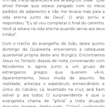
Um dia, o anjo apareceu e ele se alegrou. Disse: “Que
alívio! Pensei que estava zangado com os meus
pedidos de adiamento e não me levaria mais para a
vida eterna junto de Deus”. O anjo sorriu e
respondeu: “Eu só vou completar o final do caminho.
Você já estava na vida eterna quando servia aos seus
irmãos”.
Com o trecho do evangelho de João, deste quinto
domingo da Quaresma, encerramos a catequese
quaresmal própria deste ano litúrgico. Encontramos
Jesus no Templo; depois, de noite, conversando com
Nicodemos e, agora, junto a um grupo de
estrangeiros gregos que querem vê-lo.
Aparentemente, Jesus muda de assunto. Na
realidade, antecipa o espetáculo extraordinário e
único do Calvário. Lá, levantado na cruz, será bem
visível p ara todos. O surpreendente é que o
evangelista chama de “glória” a triste situação
daquele homem desfigurado. “Glória” confirmada