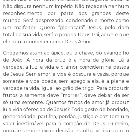
Não disputa nenhum império. Não receberá nenhum
reconhecimento por parte dos grandes deste
mundo. Será desprezado, condenado e morto como
um malfeitor. Quem “glorificará” Jesus, pelo dom
total da sua vida, será o próprio Deus-Pai, aquele que
ele deu a conhecer como Deus Amor.
Chegamos assim ao ápice, ou à chave, do evangelho
de João. A hora da cruz é a hora da glória. Lá a
verdade, a luz, a vida e o amor coincidem na pessoa
de Jesus. Sem amor, a vida é obscura e vazia, porque
somente a vida doada, sem apego a ela, é a plena e
verdadeira vida. Igual ao grão de trigo. Para produzir
frutos, a semente deve “morrer”, deve deixar de ser
só uma semente. Quantos frutos de amor já produz
iu a vida oferecida de Jesus? Todo gesto de bondade,
generosidade, partilha, perdão, justiça e paz tem um
valor inestimável para o coração de Deus. Primeiro,
porque sempre exige decisão, escolha, vitória sobre o