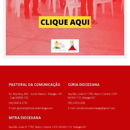
PASTORAL DA COMUNICAÇÃO
CÚRIA DIOCESANA
Av. Ana Nery, 400 - Julião Ramos - Macapá - AP
Rua São José, nº: 1790. Bairro: Central. CEP:
- Cep: 68908-153
68.900-110. Macapá-AP
(96) 98414-2731
(96) 3222-0426
E-mail: pascom@diocesedemacapa.com
E-mail: curiadiocesana.macapa@gmail.com
MITRA DIOCESANA
Rua São José, nº: 1790. Bairro: Central. CEP: 68.900-110. Macapá-AP